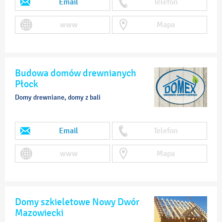
Email
Telefon
www
Mapa
Budowa domów drewnianych
Płock
Domy drewniane, domy z bali
Email
Telefon
www
Mapa
Domy szkieletowe Nowy Dwór
Mazowiecki