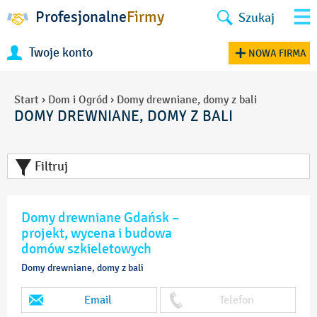
Profesjonalne
Firmy
Szukaj
Twoje konto
NOWA FIRMA
Start
›
Dom i Ogród
›
Domy drewniane, domy z bali
DOMY DREWNIANE, DOMY Z BALI
Filtruj
Domy drewniane Gdańsk –
projekt, wycena i budowa
domów szkieletowych
Domy drewniane, domy z bali
Email
Telefon