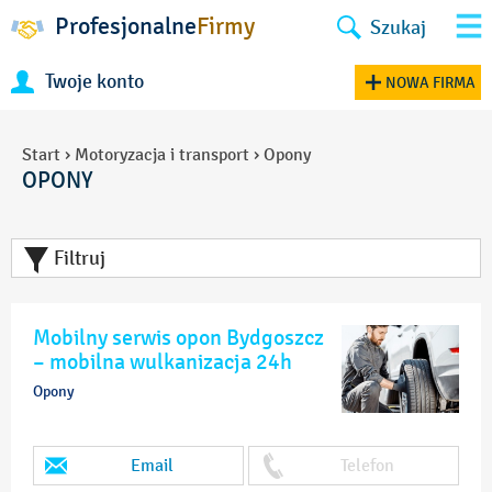
Profesjonalne
Firmy
Szukaj
Twoje konto
NOWA FIRMA
Start
›
Motoryzacja i transport
›
Opony
OPONY
Filtruj
Mobilny serwis opon Bydgoszcz
– mobilna wulkanizacja 24h
Opony
Email
Telefon