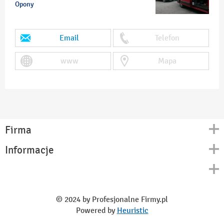
Opony
Email
Telefon
www
Mapa
Firma
Informacje
Kontakt
Polityka prywatności
O nas
Regulamin
© 2024 by Profesjonalne Firmy.pl
Blog
Powered by
Heuristic