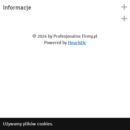
Informacje
Kontakt
Polityka prywatności
O nas
Regulamin
© 2024 by Profesjonalne Firmy.pl
Blog
Powered by
Heuristic
Używamy
plików cookies
.