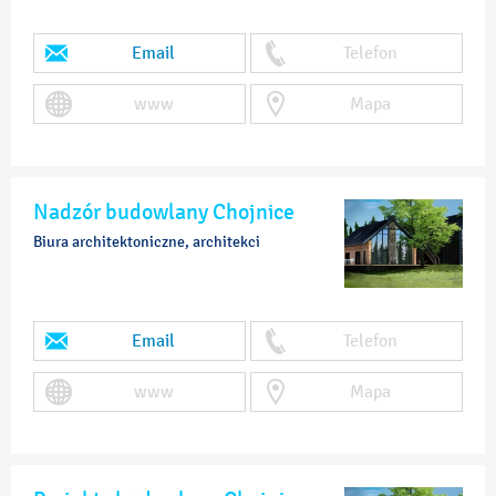
Email
Telefon
www
Mapa
Nadzór budowlany Chojnice
Biura architektoniczne, architekci
Email
Telefon
www
Mapa