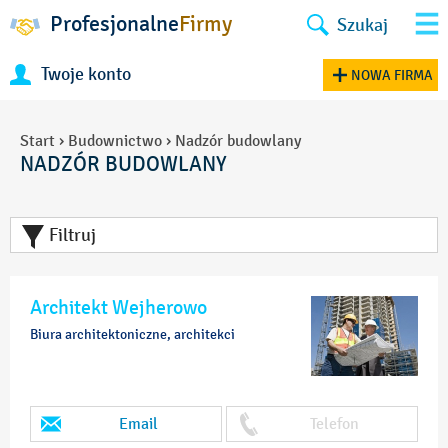
Profesjonalne
Firmy
Szukaj
Twoje konto
NOWA FIRMA
Start
›
Budownictwo
›
Nadzór budowlany
NADZÓR BUDOWLANY
Filtruj
Architekt Wejherowo
Biura architektoniczne, architekci
Email
Telefon