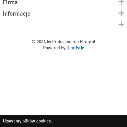
Firma
Informacje
Kontakt
Polityka prywatności
O nas
Regulamin
© 2024 by Profesjonalne Firmy.pl
Blog
Powered by
Heuristic
Używamy
plików cookies
.