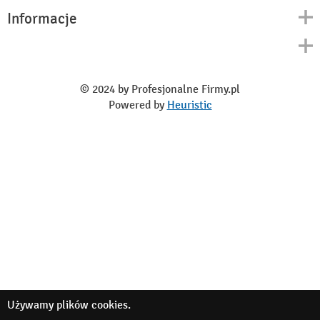
Informacje
Kontakt
Polityka prywatności
O nas
Regulamin
© 2024 by Profesjonalne Firmy.pl
Blog
Powered by
Heuristic
Używamy
plików cookies
.