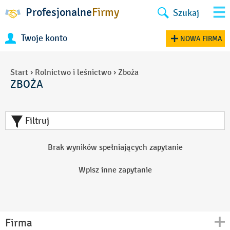
Profesjonalne
Firmy
Szukaj
Twoje konto
NOWA FIRMA
Start
›
Rolnictwo i leśnictwo
›
Zboża
ZBOŻA
Filtruj
Brak wyników spełniających zapytanie
Wpisz inne zapytanie
Firma