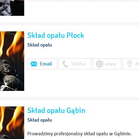
Skład opału Płock
Skład opału
Email
Telefon
www
M
Skład opału Gąbin
Skład opału
Prowadzimy profesjonalny skład opału w Gąbinie.