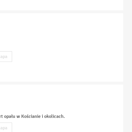
apa
rt opału w Kościanie i okolicach.
apa