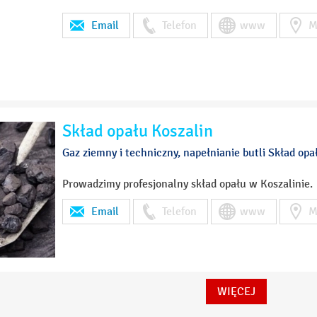
Email
Telefon
www
M
Skład opału Koszalin
Gaz ziemny i techniczny, napełnianie butli Skład opa
Prowadzimy profesjonalny skład opału w Koszalinie.
Email
Telefon
www
M
WIĘCEJ