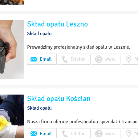
Skład opału Leszno
Skład opału
Prowadzimy profesjonalny skład opału w Lesznie.
Email
Telefon
www
M
Skład opału Kościan
Skład opału
Nasza firma oferuje profesjonalną sprzedaż i transpo
Email
Telefon
www
M