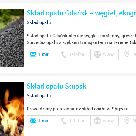
Skład opału Gdańsk – węgiel, ekog
Skład opału
Skład opału Gdańsk oferuje węgiel kamienny, grosze
Sprzedaż opału z szybkim transportem na terenie Gda
Email
Telefon
www
M
Skład opału Słupsk
Skład opału
Prowadzimy profesjonalny skład opału w Słupsku.
Email
Telefon
www
M