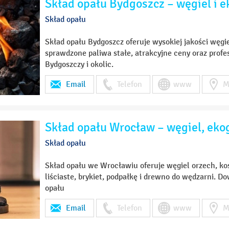
Skład opału Bydgoszcz – węgiel i e
Skład opału
Skład opału Bydgoszcz oferuje wysokiej jakości węgie
sprawdzone paliwa stałe, atrakcyjne ceny oraz profe
Bydgoszczy i okolic.
Email
Telefon
www
M
Skład opału Wrocław – węgiel, ek
Skład opału
Skład opału we Wrocławiu oferuje węgiel orzech, ko
liściaste, brykiet, podpałkę i drewno do wędzarni. D
opału
Email
Telefon
www
M