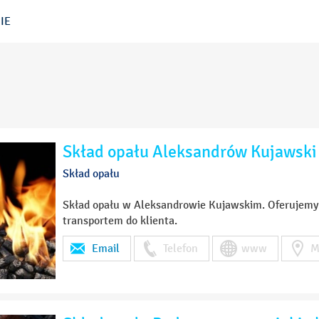
IE
Skład opału Aleksandrów Kujawski –
Skład opału
Skład opału w Aleksandrowie Kujawskim. Oferujemy gr
transportem do klienta.
Email
Telefon
www
M