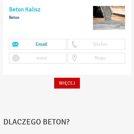
Beton Kalisz
Beton
Email
Telefon
www
Mapa
WIĘCEJ
DLACZEGO BETON?