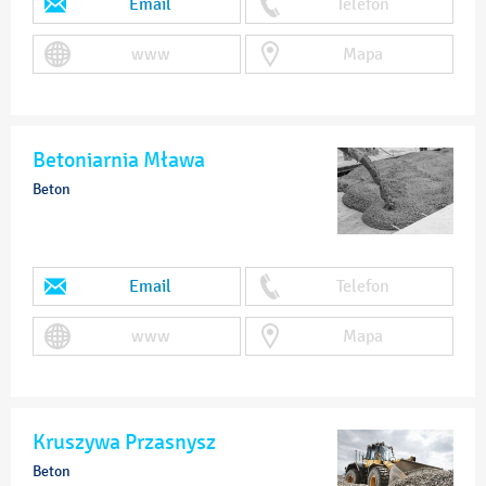
Email
Telefon
www
Mapa
Betoniarnia Mława
Beton
Email
Telefon
www
Mapa
Kruszywa Przasnysz
Beton