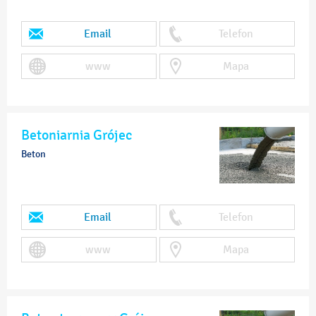
Email
Telefon
www
Mapa
Betoniarnia Grójec
Beton
Email
Telefon
www
Mapa