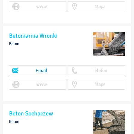
www
Mapa
Betoniarnia Wronki
Beton
Email
Telefon
www
Mapa
Beton Sochaczew
Beton