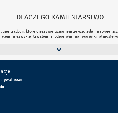
O KAMIENIARSTWO
ugiej tradycji, które cieszy się uznaniem ze względu na swoje licz
riałem niezwykle trwałym i odpornym na warunki atmosferyc
obki, elewacje budynków czy blaty kuchenne, charakteryzują si
unikalnymi wzorami i kolorami, co czyni go popularnym wyborem 
ancji i charakteru.
rawia, że znajduje ono zastosowanie w różnych dziedzinach, od b
a wykorzystać w formie płytek, blatów, schodów czy elementów 
ń może być pozyskiwany i przetwarzany w sposób bardziej ekologi
macje
 warunkiem, że proces ten odbywa się w sposób zrównoważony.
 prywatności
d, który łączy tradycję z nowoczesnością. Wiele technik kamien
daje temu rzemiosłu wyjątkowy charakter. Dodatkowo, kamieni
in
wego, gdyż wiele istotnych zabytków i pomników zostało wykona
ją, że kamieniarstwo jest nie tylko praktycznym rzemiosłem, al
a codziennego.