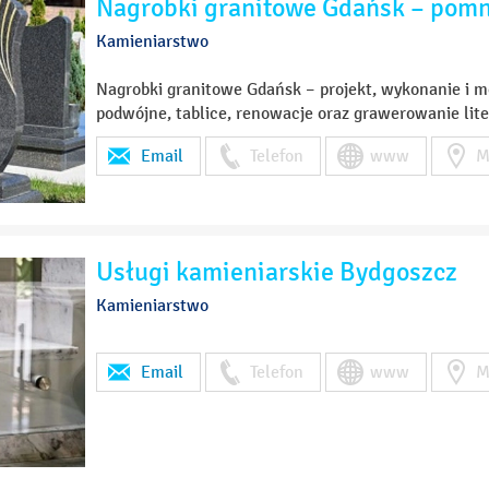
Nagrobki granitowe Gdańsk – pomn
Kamieniarstwo
Nagrobki granitowe Gdańsk – projekt, wykonanie i 
podwójne, tablice, renowacje oraz grawerowanie lite
Email
Telefon
www
M
Usługi kamieniarskie Bydgoszcz
Kamieniarstwo
Email
Telefon
www
M