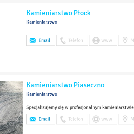
Kamieniarstwo Płock
Kamieniarstwo
Email
Telefon
www
M
Kamieniarstwo Piaseczno
Kamieniarstwo
Specjalizujemy się w profesjonalnym kamieniarstwie 
Email
Telefon
www
M