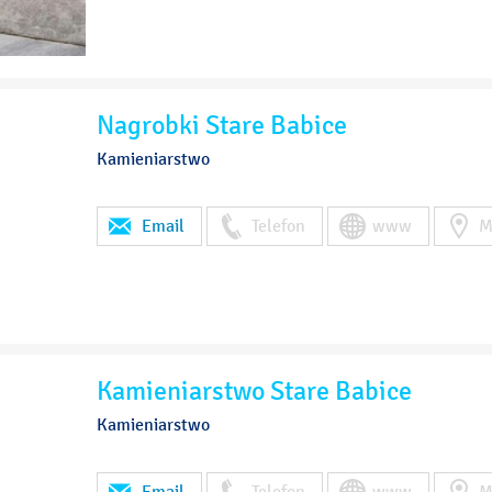
Nagrobki Stare Babice
Kamieniarstwo
Email
Telefon
www
M
Kamieniarstwo Stare Babice
Kamieniarstwo
Email
Telefon
www
M