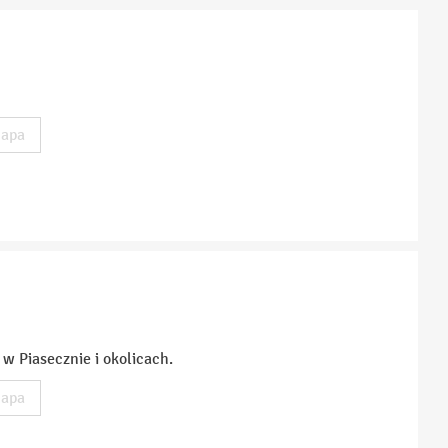
apa
w Piasecznie i okolicach.
apa