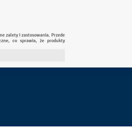
ne zalety i zastosowania. Przede
zne, co sprawia, że produkty
ę długowiecznością. Dodatkowo,
w architekturze i wykończeniach
udownictwa, przez rzeźbę, aż po
małej architektury. Co więcej,
czny w porównaniu do niektórych
iarskich przekazywanych jest z
arstwo odgrywa kluczową rolę w
nych z kamienia.
e także sztuką, która ma swoje