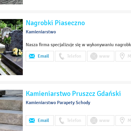
Nagrobki Piaseczno
Kamieniarstwo
Nasza firma specjalizuje się w wykonywaniu nagrobkó
Email
Telefon
www
M
Kamieniarstwo Pruszcz Gdański
Kamieniarstwo Parapety Schody
Email
Telefon
www
M