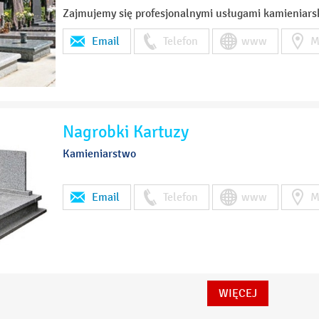
Zajmujemy się profesjonalnymi usługami kamieniars
Email
Telefon
www
M
Nagrobki Kartuzy
Kamieniarstwo
Email
Telefon
www
M
WIĘCEJ