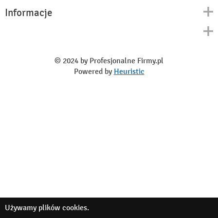
Informacje
Kontakt
Polityka prywatności
O nas
Regulamin
© 2024 by Profesjonalne Firmy.pl
Blog
Powered by
Heuristic
Używamy
plików cookies
.