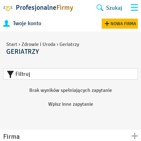
Profesjonalne
Firmy
Szukaj
Twoje konto
NOWA FIRMA
Start
›
Zdrowie i Uroda
›
Geriatrzy
GERIATRZY
Filtruj
Brak wyników spełniających zapytanie
Wpisz inne zapytanie
Firma