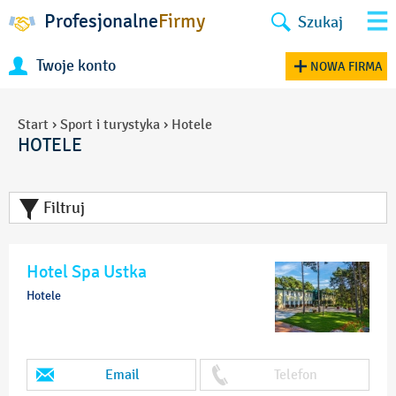
Profesjonalne
Firmy
Szukaj
Twoje konto
NOWA FIRMA
Start
›
Sport i turystyka
›
Hotele
HOTELE
Filtruj
Hotel Spa Ustka
Hotele
Email
Telefon