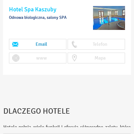
Hotel Spa Kaszuby
Odnowa biologiczna, salony SPA
Email
Telefon
www
Mapa
DLACZEGO HOTELE
Hotele pełnią wiele funkcji i oferują różnorodne zalety, które
przyciągają gości. Jednym z kluczowych powodów, dla