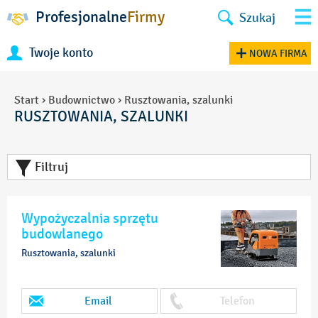
Profesjonalne
Firmy
Szukaj
Twoje konto
NOWA FIRMA
Start
›
Budownictwo
›
Rusztowania, szalunki
RUSZTOWANIA, SZALUNKI
Filtruj
Wypożyczalnia sprzętu
budowlanego
Rusztowania, szalunki
Email
Telefon