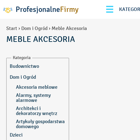
Profesjonalne
Firmy
KATEGOR
Start
›
Dom i Ogród
›
Meble Akcesoria
MEBLE AKCESORIA
Kategoria
Budownictwo
Armatura hydrauliczna
Dom i Ogród
Automatyka
Akcesoria meblowe
Azbest-usuwanie
Alarmy, systemy
alarmowe
Beton
Architekci i
Betoniarnie
dekoratorzy wnętrz
Bramy i drzwi
Artykuły gospodarstwa
garażowe
domowego
Bramy przemysłowe
Baseny, fontanny
Dzieci
Brukarstwo