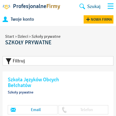
Profesjonalne
Firmy
Szukaj
Twoje konto
NOWA FIRMA
Start
›
Dzieci
›
Szkoły prywatne
SZKOŁY PRYWATNE
Filtruj
Szkoła Języków Obcych
Bełchatów
Szkoły prywatne
Email
Telefon