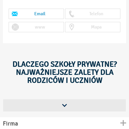
Email
Telefon
www
Mapa
DLACZEGO SZKOŁY PRYWATNE?
NAJWAŻNIEJSZE ZALETY DLA
RODZICÓW I UCZNIÓW
Szkoły prywatne cieszą się rosnącą popularnością. Rodzice
coraz częściej wybierają je ze względu na wyższą jakość
nauczania, lepsze warunki oraz indywidualne podejście do
ucznia. Dlaczego warto rozważyć edukację w placówce
prywatnej?
Firma