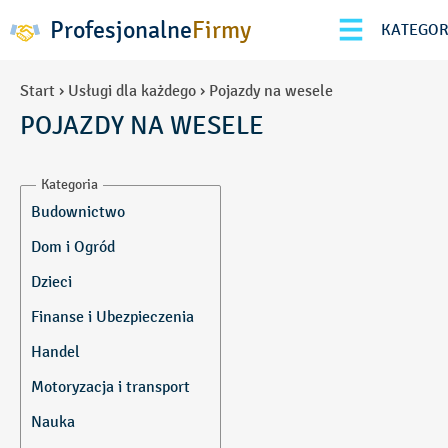
Profesjonalne
Firmy
KATEGOR
Start
›
Usługi dla każdego
›
Pojazdy na wesele
POJAZDY NA WESELE
Kategoria
Budownictwo
Armatura hydrauliczna
Dom i Ogród
Automatyka
Akcesoria meblowe
Dzieci
Azbest-usuwanie
Alarmy, systemy
Domy Dziecka
Finanse i Ubezpieczenia
alarmowe
Beton
Łóżeczka, materace
Architekci i
Betoniarnie
Biura rachunkowe
Handel
dekoratorzy wnętrz
Meble dziecięce
Bramy i drzwi
Doradztwo
Motoryzacja i transport
Artykuły gospodarstwa
garażowe
Gospodarcze
Opieka nad dziećmi
domowego
Bramy przemysłowe
Inwestycje finansowe
Przedszkola Prywatne
Alarmy samochodowe
Nauka
Baseny, fontanny
Brukarstwo
Maklerzy giełdowi
Przedszkola Publiczne
Amortyzatory, resory