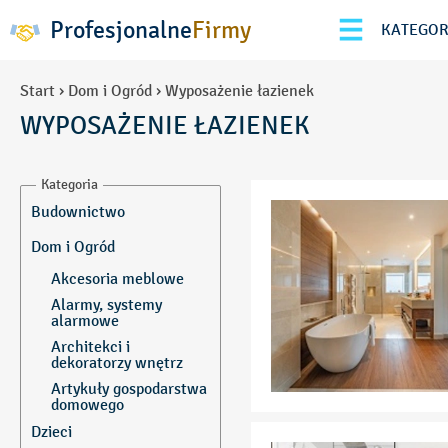
Profesjonalne
Firmy
KATEGOR
Start
›
Dom i Ogród
›
Wyposażenie łazienek
WYPOSAŻENIE ŁAZIENEK
Kategoria
Budownictwo
Armatura hydrauliczna
Dom i Ogród
Automatyka
Akcesoria meblowe
Azbest-usuwanie
Alarmy, systemy
alarmowe
Beton
Architekci i
Betoniarnie
dekoratorzy wnętrz
Bramy i drzwi
Artykuły gospodarstwa
garażowe
domowego
Bramy przemysłowe
Baseny, fontanny
Dzieci
Brukarstwo