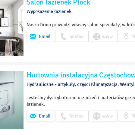
Salon łazienek Płock
Wyposażenie łazienek
Nasza firma prowadzi własny salon sprzedaży, w kt
Email
Telefon
www
M
Hurtownia instalacyjna Częstocho
Hydrauliczne - artykuły, częsci Klimatyzacja, Wenty
Jesteśmy dystrybutorem urządzeń i materiałów grzew
łazienek.
Email
Telefon
www
M