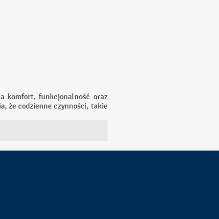
a komfort, funkcjonalność oraz
, że codzienne czynności, takie
towana przez takie elementy jak
harakter.
 dostępną przestrzeń, co jest
kcesoria jak półki, szafki czy
ządku. Trwałość materiałów jest
y, dlatego wyposażenie powinno
łogi czy specjalne uchwyty, co
 może także zwiększyć wartość
osażenie łazienki z pewnością