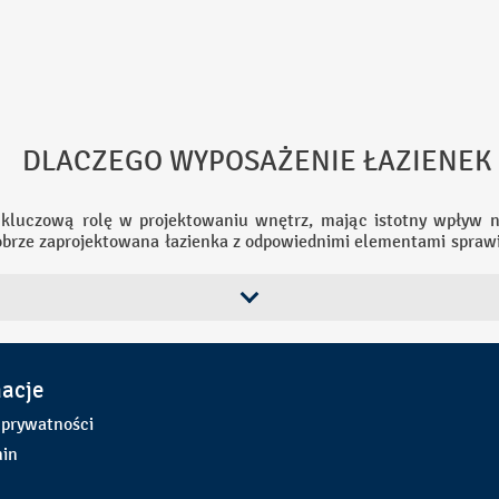
WYPOSAŻENIE ŁAZIENEK
kluczową rolę w projektowaniu wnętrz, mając istotny wpływ n
obrze zaprojektowana łazienka z odpowiednimi elementami sprawia
ają się przyjemniejsze i wygodniejsze. Estetyka łazienki, kształ
matura, wpływa na ogólny wygląd przestrzeni, nadając jej styl i c
 wybór odpowiednich mebli pozwalają maksymalnie wykorzystać
ych łazienkach. Praktyczność wyposażenia, w tym odpowiednie a
anie kosmetyków i środków czystości, co sprzyja utrzymaniu por
zienka jest miejscem narażonym na wilgoć i zmiany temperatur
macje
pary.
 prywatności
e być zwiększone dzięki elementom takim jak antypoślizgowe pod
sób starszych oraz dzieci. Atrakcyjnie urządzona łazienka
in
ie w przypadku sprzedaży lub wynajmu. Dobrze przemyślane wyp
ości i estetyki, wpływając na codzienny komfort użytkowania.