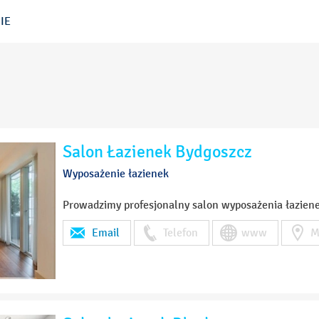
IE
Salon Łazienek Bydgoszcz
Wyposażenie łazienek
Prowadzimy profesjonalny salon wyposażenia łazien
Email
Telefon
www
M