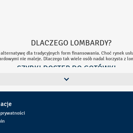
GO LOMBARDY?
alternatywę dla tradycyjnych form finansowania. Choć rynek usłu
rdowymi nie maleje. Dlaczego tak wiele osób nadal korzysta z l
SZYBKI DOSTĘP DO GOTÓWKI
opularności lombardów jest możliwość szybkiego uzyskania g
zek pozabankowych, procedury są znacznie uproszczone. Wyst
iony i przyjęty pod zastaw. Cały proces trwa zazwyczaj zaledwie k
macje
MINIMUM FORMALNOŚCI
 prywatności
in
aniczoną ilość formalności. Nie ma potrzeby przedstawiania zaś
ierdzających zatrudnienie. Dzięki temu usługa jest dostępna dla