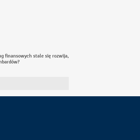
g finansowych stale się rozwija,
ombardów?
otówki. W przeciwieństwie do
arczy przedstawić wartościowy
ilka minut.
wiadczeń o dochodach, historii
 szerokiego grona osób.