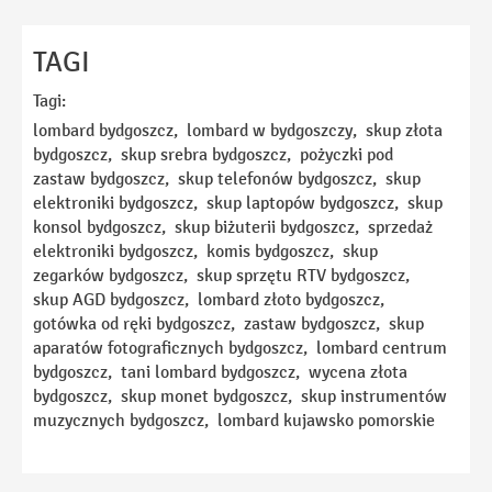
Imię
TAGI
Tagi:
E-mail
lombard bydgoszcz, lombard w bydgoszczy, skup złota
bydgoszcz, skup srebra bydgoszcz, pożyczki pod
zastaw bydgoszcz, skup telefonów bydgoszcz, skup
Telefon
elektroniki bydgoszcz, skup laptopów bydgoszcz, skup
konsol bydgoszcz, skup biżuterii bydgoszcz, sprzedaż
elektroniki bydgoszcz, komis bydgoszcz, skup
Temat
zegarków bydgoszcz, skup sprzętu RTV bydgoszcz,
skup AGD bydgoszcz, lombard złoto bydgoszcz,
gotówka od ręki bydgoszcz, zastaw bydgoszcz, skup
aparatów fotograficznych bydgoszcz, lombard centrum
Wiadomość
bydgoszcz, tani lombard bydgoszcz, wycena złota
bydgoszcz, skup monet bydgoszcz, skup instrumentów
muzycznych bydgoszcz, lombard kujawsko pomorskie