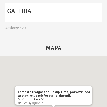
Ta strona używa reCAPTCHA Google. Obowiązuje
Polityka Prywatności
i
Regulamin
Google.
GALERIA
Akceptuję
Politykę Prywatności
Odsłony: 120
WYŚLIJ
MAPA
Lombard Bydgoszcz – skup złota, pożyczki pod
zastaw, skup telefonów i elektroniki
M. Konopnickiej 65/3
85-124 Bydgoszcz