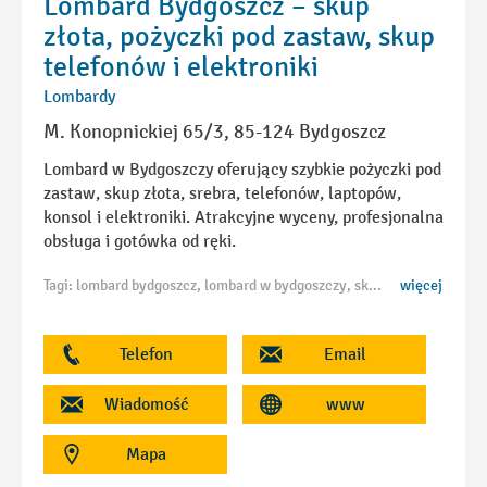
Lombard Bydgoszcz – skup
złota, pożyczki pod zastaw, skup
telefonów i elektroniki
Lombardy
M. Konopnickiej 65/3, 85-124 Bydgoszcz
Lombard w Bydgoszczy oferujący szybkie pożyczki pod
zastaw, skup złota, srebra, telefonów, laptopów,
konsol i elektroniki. Atrakcyjne wyceny, profesjonalna
obsługa i gotówka od ręki.
Tagi: lombard bydgoszcz, lombard w bydgoszczy, skup złota bydgoszcz, skup srebra bydgoszcz, pożyczki pod zastaw bydgoszcz, skup telefonów bydgoszcz, skup elektroniki bydgoszcz, skup laptopów bydgoszcz, skup konsol bydgoszcz, skup biżuterii bydgoszcz, sprzedaż elektroniki bydgoszcz, komis bydgoszcz, skup zegarków bydgoszcz, skup sprzętu RTV bydgoszcz, skup AGD bydgoszcz, lombard złoto bydgoszcz, gotówka od ręki bydgoszcz, zastaw bydgoszcz, skup aparatów fotograficznych bydgoszcz, lombard centrum bydgoszcz, tani lombard bydgoszcz, wycena złota bydgoszcz, skup monet bydgoszcz, skup instrumentów muzycznych bydgoszcz, lombard kujawsko pomorskie
więcej
Telefon
Email
Wiadomość
www
Mapa