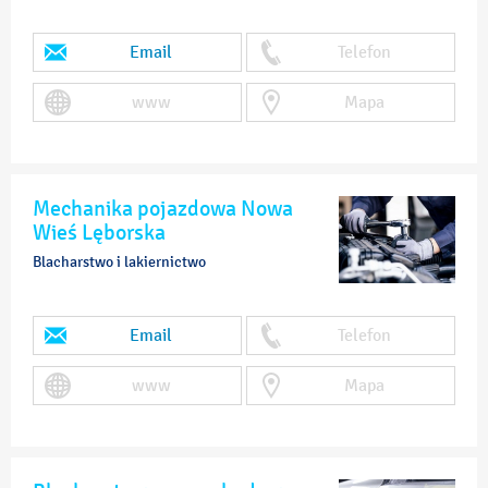
Email
Telefon
www
Mapa
Mechanika pojazdowa Nowa
Wieś Lęborska
Blacharstwo i lakiernictwo
Email
Telefon
www
Mapa