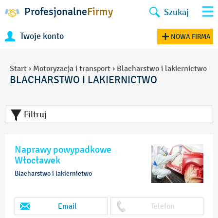
Profesjonalne
Firmy
Szukaj
Twoje konto
NOWA FIRMA
Start
›
Motoryzacja i transport
›
Blacharstwo i lakiernictwo
BLACHARSTWO I LAKIERNICTWO
Filtruj
Naprawy powypadkowe
Włocławek
Blacharstwo i lakiernictwo
Email
Telefon