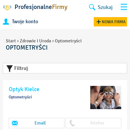
Profesjonalne
Firmy
Szukaj
Twoje konto
NOWA FIRMA
Start
›
Zdrowie i Uroda
›
Optometryści
OPTOMETRYŚCI
Filtruj
Optyk Kielce
Optometryści
Email
Telefon