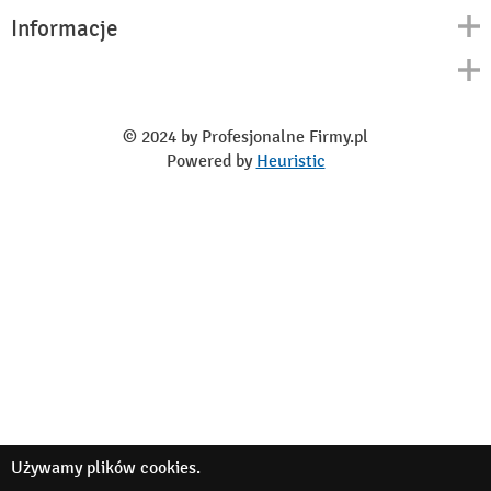
Informacje
Kontakt
Polityka prywatności
O nas
Regulamin
© 2024 by Profesjonalne Firmy.pl
Blog
Powered by
Heuristic
Używamy
plików cookies
.