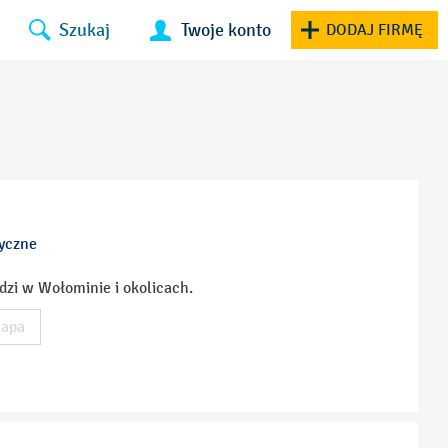
Szukaj
Twoje konto
DODAJ FIRMĘ
tyczne
dzi w Wołominie i okolicach.
apa