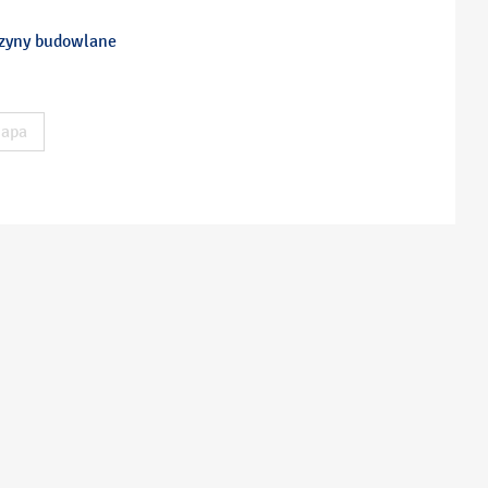
szyny budowlane
apa