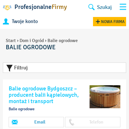
Profesjonalne
Firmy
Szukaj
Twoje konto
NOWA FIRMA
Start
›
Dom i Ogród
›
Balie ogrodowe
BALIE OGRODOWE
Filtruj
Balie ogrodowe Bydgoszcz –
producent balii kąpielowych,
montaż i transport
Balie ogrodowe
Email
Telefon