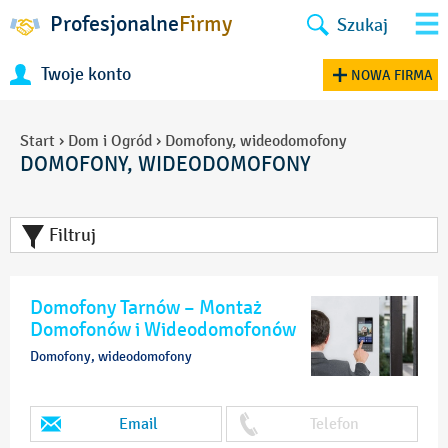
Profesjonalne
Firmy
Szukaj
Twoje konto
NOWA FIRMA
Start
›
Dom i Ogród
›
Domofony, wideodomofony
DOMOFONY, WIDEODOMOFONY
Filtruj
Domofony Tarnów – Montaż
Domofonów i Wideodomofonów
Domofony, wideodomofony
Email
Telefon