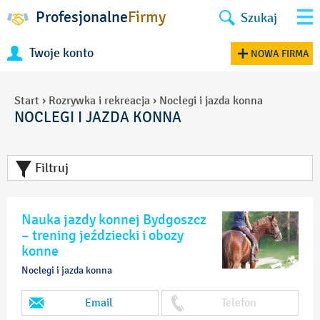
Profesjonalne
Firmy
Szukaj
Twoje konto
NOWA FIRMA
Start
›
Rozrywka i rekreacja
›
Noclegi i jazda konna
NOCLEGI I JAZDA KONNA
Filtruj
Nauka jazdy konnej Bydgoszcz
– trening jeździecki i obozy
konne
Noclegi i jazda konna
Email
Telefon