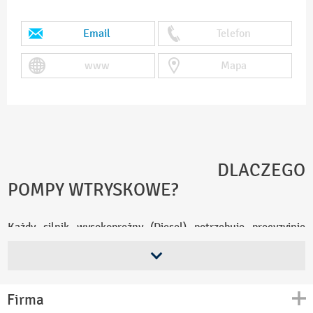
Email
Telefon
www
Mapa
DLACZEGO
POMPY WTRYSKOWE?
Każdy silnik wysokoprężny (Diesel) potrzebuje precyzyjnie
podawanego paliwa pod odpowiednim ciśnieniem. To właśnie
pompa wtryskowa
odpowiada za ten proces. Choć na pierwszy
rzut oka jest niewidoczna, jej rola jest kluczowa – od niej
zależy prawidłowa praca jednostki napędowej, osiągi, a także
spalanie paliwa.
Firma