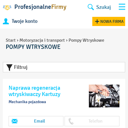
Profesjonalne
Firmy
Szukaj
Twoje konto
NOWA FIRMA
Start
›
Motoryzacja i transport
›
Pompy Wtryskowe
POMPY WTRYSKOWE
Filtruj
Naprawa regeneracja
wtryskiwaczy Kartuzy
Mechanika pojazdowa
Email
Telefon