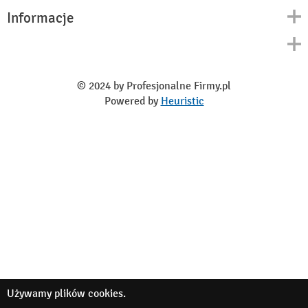
Informacje
Kontakt
Polityka prywatności
O nas
Regulamin
© 2024 by Profesjonalne Firmy.pl
Blog
Powered by
Heuristic
Używamy
plików cookies
.