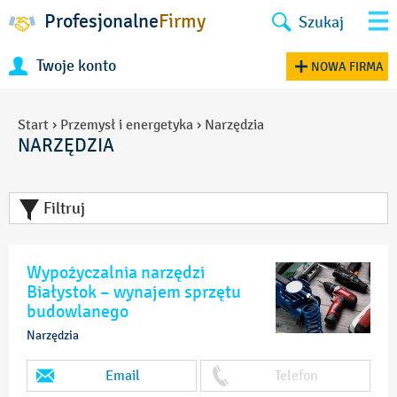
Profesjonalne
Firmy
Szukaj
Twoje konto
NOWA FIRMA
Start
›
Przemysł i energetyka
›
Narzędzia
NARZĘDZIA
Filtruj
Wypożyczalnia narzędzi
Białystok – wynajem sprzętu
budowlanego
Narzędzia
Email
Telefon