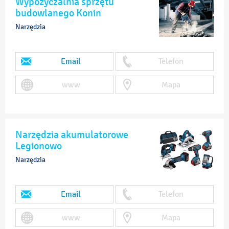
Wypożyczalnia sprzętu
budowlanego Konin
Narzędzia
Email
Telefon
www
Mapa
Narzędzia akumulatorowe
Legionowo
Narzędzia
Email
Telefon
www
Mapa