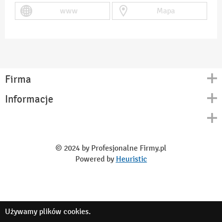
www
Mapa
Firma
Informacje
Kontakt
Polityka prywatności
O nas
Regulamin
© 2024 by Profesjonalne Firmy.pl
Blog
Powered by
Heuristic
Używamy
plików cookies
.