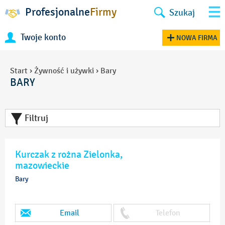
Profesjonalne
Firmy
Szukaj
Twoje konto
NOWA FIRMA
Start
›
Żywność i używki
›
Bary
BARY
Filtruj
Kurczak z rożna Zielonka,
mazowieckie
Bary
Email
Telefon