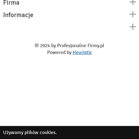
Firma
Informacje
Kontakt
Polityka prywatności
O nas
Regulamin
© 2024 by Profesjonalne Firmy.pl
Blog
Powered by
Heuristic
Używamy
plików cookies
.