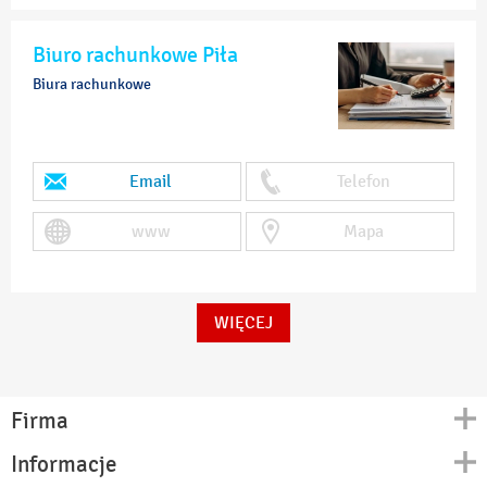
Biuro rachunkowe Piła
Biura rachunkowe
Email
Telefon
www
Mapa
WIĘCEJ
Firma
Informacje
Kontakt