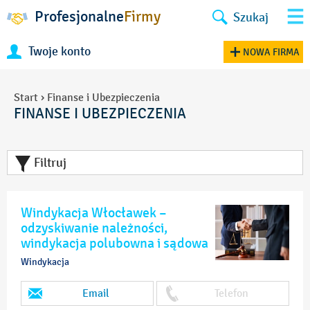
Profesjonalne
Firmy
Szukaj
Twoje konto
NOWA FIRMA
Start
›
Finanse i Ubezpieczenia
FINANSE I UBEZPIECZENIA
Filtruj
Windykacja Włocławek –
odzyskiwanie należności,
windykacja polubowna i sądowa
Windykacja
Email
Telefon