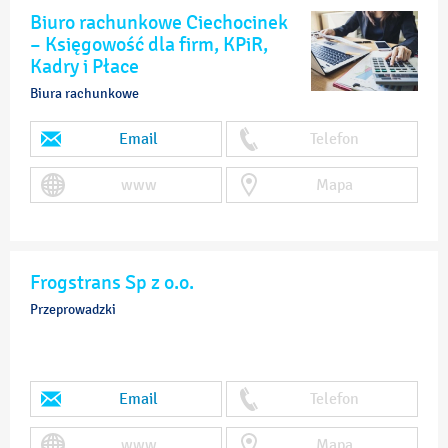
Biuro rachunkowe Ciechocinek
– Księgowość dla firm, KPiR,
Kadry i Płace
Biura rachunkowe
Email
Telefon
www
Mapa
Frogstrans Sp z o.o.
Przeprowadzki
Email
Telefon
www
Mapa