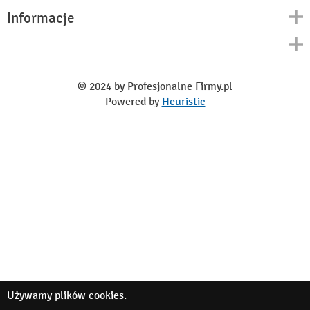
Informacje
Kontakt
Polityka prywatności
O nas
Regulamin
© 2024 by Profesjonalne Firmy.pl
Blog
Powered by
Heuristic
Używamy
plików cookies
.