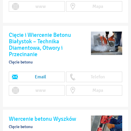
www
Mapa
Cięcie i Wiercenie Betonu
Białystok – Technika
Diamentowa, Otwory i
Przecinanie
Cięcie betonu
Email
Telefon
www
Mapa
Wiercenie betonu Wyszków
Cięcie betonu