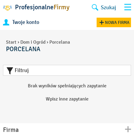
Profesjonalne
Firmy
Szukaj
Twoje konto
NOWA FIRMA
Start
›
Dom i Ogród
›
Porcelana
PORCELANA
Filtruj
Brak wyników spełniających zapytanie
Wpisz inne zapytanie
Firma