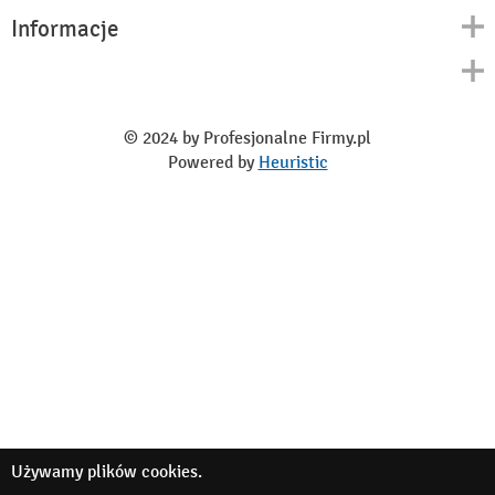
Informacje
Kontakt
Polityka prywatności
O nas
Regulamin
© 2024 by Profesjonalne Firmy.pl
Blog
Powered by
Heuristic
Używamy
plików cookies
.