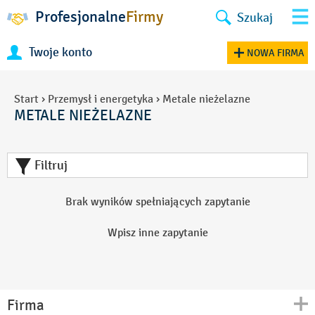
Profesjonalne
Firmy
Szukaj
Twoje konto
NOWA FIRMA
Start
›
Przemysł i energetyka
›
Metale nieżelazne
METALE NIEŻELAZNE
Filtruj
Brak wyników spełniających zapytanie
Wpisz inne zapytanie
Firma