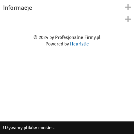
Informacje
Kontakt
Polityka prywatności
O nas
Regulamin
© 2024 by Profesjonalne Firmy.pl
Blog
Powered by
Heuristic
Używamy
plików cookies
.