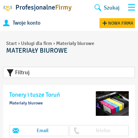
Profesjonalne
Firmy
Szukaj
Twoje konto
NOWA FIRMA
Start
›
Usługi dla firm
›
Materiały biurowe
MATERIAŁY BIUROWE
Filtruj
Tonery i tusze Toruń
Materiały biurowe
Email
Telefon