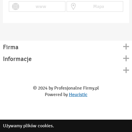
www
Mapa
Firma
Informacje
Kontakt
Polityka prywatności
O nas
Regulamin
© 2024 by Profesjonalne Firmy.pl
Blog
Powered by
Heuristic
Używamy
plików cookies
.