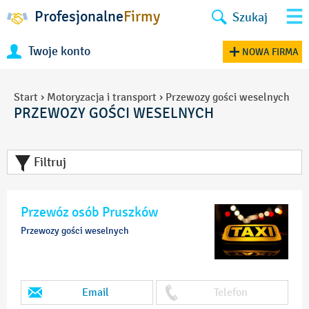
Profesjonalne
Firmy
Szukaj
Twoje konto
NOWA FIRMA
Start
›
Motoryzacja i transport
›
Przewozy gości weselnych
PRZEWOZY GOŚCI WESELNYCH
Filtruj
Przewóz osób Pruszków
Przewozy gości weselnych
Email
Telefon