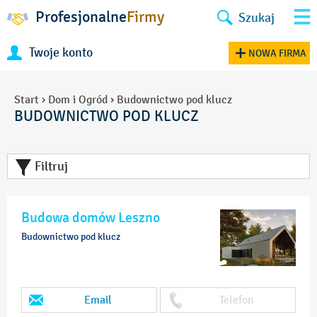
Profesjonalne
Firmy
Szukaj
Twoje konto
NOWA FIRMA
Start
›
Dom i Ogród
›
Budownictwo pod klucz
BUDOWNICTWO POD KLUCZ
Filtruj
Budowa domów Leszno
Budownictwo pod klucz
Email
Telefon