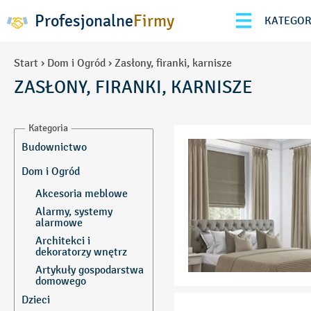
Profesjonalne
Firmy
KATEGOR
Start
›
Dom i Ogród
›
Zasłony, firanki, karnisze
ZASŁONY, FIRANKI, KARNISZE
Kategoria
Budownictwo
Armatura hydrauliczna
Dom i Ogród
Automatyka
Akcesoria meblowe
Azbest-usuwanie
Alarmy, systemy
alarmowe
Beton
Architekci i
Betoniarnie
dekoratorzy wnętrz
Bramy i drzwi
Artykuły gospodarstwa
garażowe
domowego
Bramy przemysłowe
Baseny, fontanny
Dzieci
Brukarstwo