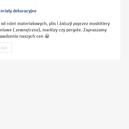
ateriały dekoracyjne
d rolet materiałowych, plis i żaluzji poprzez moskitiery
aniowe ( zewnętrzne), markizy czy pergole. Zapraszamy
prawdzenia naszych cen 😀
apa