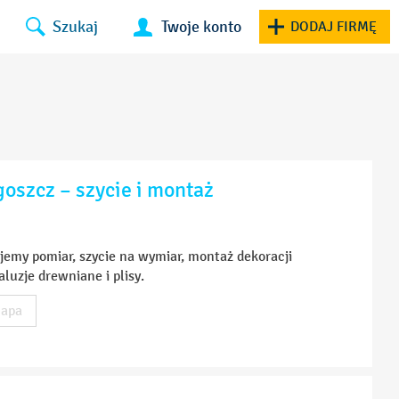
Szukaj
Twoje konto
DODAJ FIRMĘ
goszcz – szycie i montaż
ujemy pomiar, szycie na wymiar, montaż dekoracji
luzje drewniane i plisy.
apa