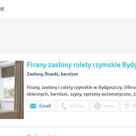
IE
Firany zasłony rolety rzymskie Byd
Zasłony, firanki, karnisze
Firany, zasłony i rolety rzymskie w Bydgoszczy. Ofer
okiennych, karnisze, szyny, systemy automatyczne, ża
Email
Telefon
www
M