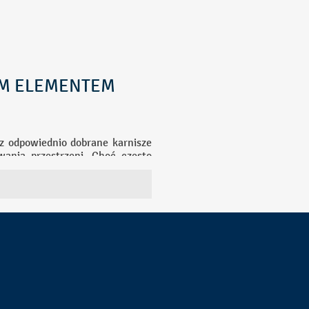
YM ELEMENTEM
az odpowiednio dobrane karnisze
ania przestrzeni. Choć często
Odpowiednio dobrane materiały,
 nowoczesny i minimalistyczny.
walają stworzyć przytulny klimat
okiennej.