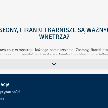
SŁONY, FIRANKI I KARNISZE SĄ WAŻN
WNĘTRZA?
wą rolę w wystroju każdego pomieszczenia. Zasłony, firanki or
wnętrza, ale również wpływają na komfort codziennego użytkow
ny, w praktyce pełnią wiele funkcji praktycznych i użytkowych.
ętrza
den z najważniejszych elementów dekoracyjnych pomieszczenia. 
e odmienić charakter wnętrza – od eleganckiego i klasycznego, po
macje
lności, przepuszczając naturalne światło, natomiast zasłony poz
 prywatności
żacyjny. Karnisze dopełniają całość, podkreślając styl dekoracji 
in
tności