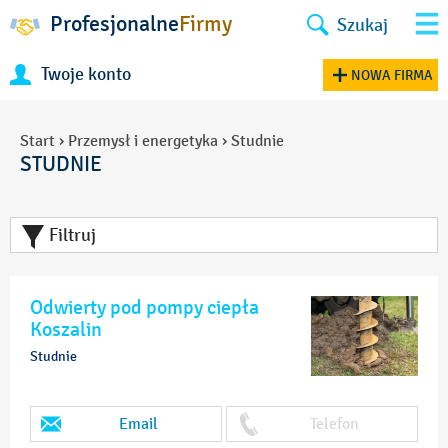
Profesjonalne
Firmy
Szukaj
Twoje konto
NOWA FIRMA
Start
›
Przemysł i energetyka
›
Studnie
STUDNIE
Filtruj
Odwierty pod pompy ciepła
Koszalin
Studnie
Email
Telefon