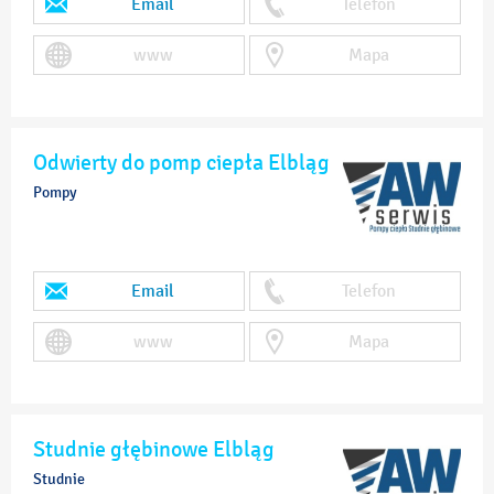
Email
Telefon
www
Mapa
Odwierty do pomp ciepła Elbląg
Pompy
Email
Telefon
www
Mapa
Studnie głębinowe Elbląg
Studnie