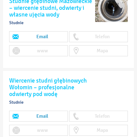
Studnie głębinowe Mazowieckie
– wiercenie studni, odwierty i
własne ujęcia wody
Studnie
Email
Telefon
www
Mapa
Wiercenie studni głębinowych
Wołomin – profesjonalne
odwierty pod wodę
Studnie
Email
Telefon
www
Mapa