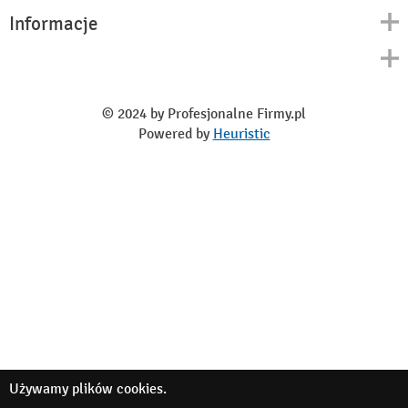
Informacje
Kontakt
Polityka prywatności
O nas
Regulamin
© 2024 by Profesjonalne Firmy.pl
Blog
Powered by
Heuristic
Używamy
plików cookies
.