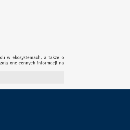
roli w ekosystemach, a także o
czają one cennych informacji na
ycia na Ziemi. Po drugie, wiedza
żnorodności, a artykuły te mogą
jąc wymianę informacji między
gia ewolucyjna. Analiza zachowań
ji, komunikacji oraz interakcji
chrony środowiska, prowadząc do
rzyczynia się więc do lepszego