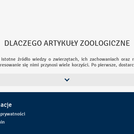
ARTYKUŁY ZOOLOGICZNE
 istotne źródło wiedzy o zwierzętach, ich zachowaniach oraz 
eresowanie się nimi przynosi wiele korzyści. Po pierwsze, dostar
, ich biologii i ekologii, co pozwala lepiej zrozumieć złożoność ż
ch siedliskach jest kluczowa dla działań na rzecz ochrony bioró
 na temat problemów ekologicznych.
iczne odgrywają ważną rolę w badaniach naukowych, umożliwia
o postępu w dziedzinach takich jak zoologia, ekologia czy biolo
owisku dostarcza również cennych informacji na temat ich adaptac
macje
 prywatności
erząt może inspirować ludzi do podejmowania działań na rzecz o
 życia. Zainteresowanie zoologią i artykułami na ten temat p
in
iata oraz wspiera ochronę przyrody dla przyszłych pokoleń.