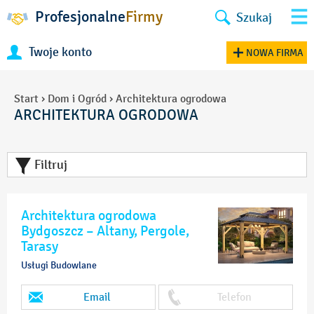
Profesjonalne
Firmy
Szukaj
Twoje konto
NOWA FIRMA
Start
›
Dom i Ogród
›
Architektura ogrodowa
ARCHITEKTURA OGRODOWA
Filtruj
Architektura ogrodowa
Bydgoszcz – Altany, Pergole,
Tarasy
Usługi Budowlane
Email
Telefon