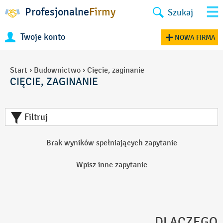
Profesjonalne
Firmy
Szukaj
Twoje konto
NOWA FIRMA
Start
›
Budownictwo
›
Cięcie, zaginanie
CIĘCIE, ZAGINANIE
Filtruj
Brak wyników spełniających zapytanie
Wpisz inne zapytanie
DLACZEGO