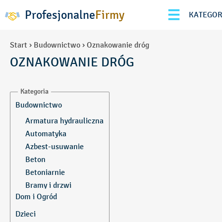
Profesjonalne
Firmy
KATEGOR
Start
›
Budownictwo
›
Oznakowanie dróg
OZNAKOWANIE DRÓG
Kategoria
Budownictwo
Armatura hydrauliczna
Automatyka
Azbest-usuwanie
Beton
Betoniarnie
Bramy i drzwi
garażowe
Dom i Ogród
Bramy przemysłowe
Akcesoria meblowe
Dzieci
Brukarstwo