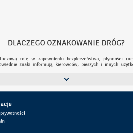
 OZNAKOWANIE DRÓG?
uczową rolę w zapewnieniu bezpieczeństwa, płynności ruch
powiednie znaki informują kierowców, pieszych i innych użytk
zach i nakazach, co pomaga uniknąć wypadków i kolizji. Jasne i
e, minimalizując korki i chaos na drodze. Znaki drogowe wspiera
ści do ważnych miejsc czy lokalizacje punktów usługowych. 
 przepisów ruchu drogowego, co jest niezbędne dla prawidłowego
re znaki informują także o strefach ekologicznych, ograniczeniac
środowisko. Podsumowując, oznakowanie dróg jest nieodzowne d
macje
rodze, co bezpośrednio przekłada się na ochronę życia i zd
 prywatności
in