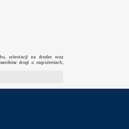
u, orientacji na drodze oraz
owników drogi o zagrożeniach,
 czytelne oznakowanie umożliwia
ją także nawigację i orientację,
Ponadto, oznakowanie wymusza
 i bezpiecznego funkcjonowania
h emisji czy zakazach wjazdu dla
la zapewnienia bezpieczeństwa,
rowia wszystkich użytkowników