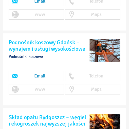
Email
Telefon
www
Mapa
Podnośnik koszowy Gdańsk –
wynajem i usługi wysokościowe
Podnośniki koszowe
Email
Telefon
www
Mapa
Skład opału Bydgoszcz – węgiel
i ekogroszek najwyższej jakości