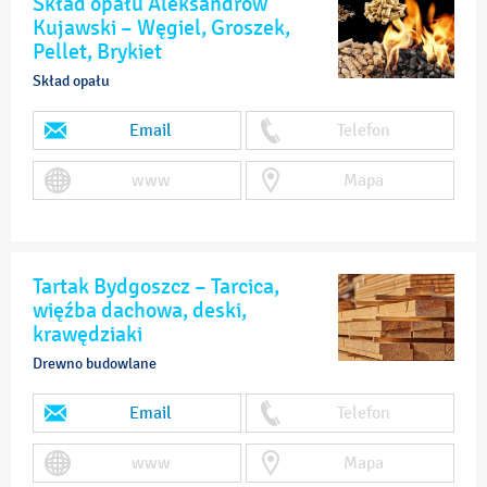
Skład opału Aleksandrów
Kujawski – Węgiel, Groszek,
Pellet, Brykiet
Skład opału
Email
Telefon
www
Mapa
Tartak Bydgoszcz – Tarcica,
więźba dachowa, deski,
krawędziaki
Drewno budowlane
Email
Telefon
www
Mapa