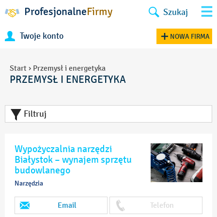
Profesjonalne
Firmy
Szukaj
Twoje konto
NOWA FIRMA
Start
›
Przemysł i energetyka
PRZEMYSŁ I ENERGETYKA
Filtruj
Wypożyczalnia narzędzi
Białystok – wynajem sprzętu
budowlanego
Narzędzia
Email
Telefon