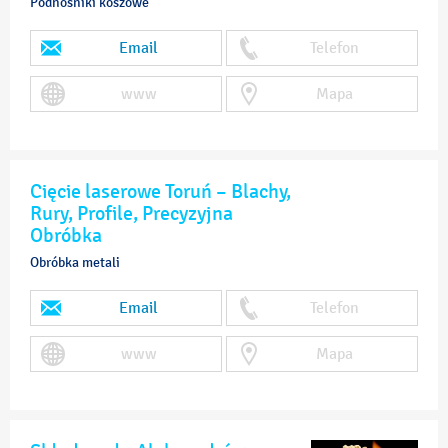
Podnośniki koszowe
Email
Telefon
www
Mapa
Cięcie laserowe Toruń – Blachy,
Rury, Profile, Precyzyjna
Obróbka
Obróbka metali
Email
Telefon
www
Mapa