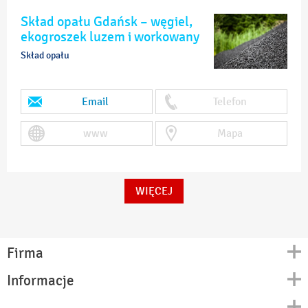
Skład opału Gdańsk – węgiel,
ekogroszek luzem i workowany
Skład opału
Email
Telefon
www
Mapa
WIĘCEJ
Firma
Informacje
Kontakt