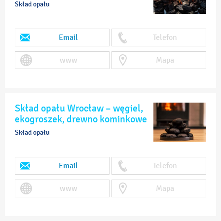
Skład opału
Email
Telefon
www
Mapa
Skład opału Wrocław – węgiel,
ekogroszek, drewno kominkowe
Skład opału
Email
Telefon
www
Mapa