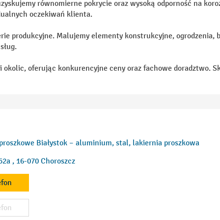
uzyskujemy równomierne pokrycie oraz wysoką odporność na koro
dualnych oczekiwań klienta.
erie produkcyjne. Malujemy elementy konstrukcyjne, ogrodzenia, ba
sług.
i okolic, oferując konkurencyjne ceny oraz fachowe doradztwo. Sko
roszkowe Białystok – aluminium, stal, lakiernia proszkowa
2a , 16-070 Choroszcz
efon
efon