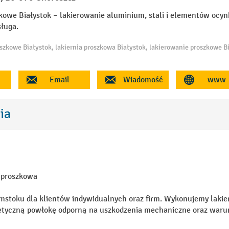
owe Białystok – lakierowanie aluminium, stali i elementów ocyn
sługa.
Email
Wiadomość
www
ia
 proszkowa
toku dla klientów indywidualnych oraz firm. Wykonujemy lakiero
etyczną powłokę odporną na uszkodzenia mechaniczne oraz waru