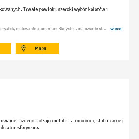
kowanych. Trwałe powłoki, szeroki wybór kolorów i
Tagi: malowanie proszkowe Białystok, lakiernia proszkowa Białystok, lakierowanie proszkowe Białystok, malowanie aluminium Białystok, malowanie stali Białystok, malowanie ocynku Białystok, malowanie felg Białystok, malowanie elementów metalowych Białystok, malarnia proszkowa Białystok
więcej
Mapa
wanie różnego rodzaju metali – aluminium, stali czarnej
nki atmosferyczne.