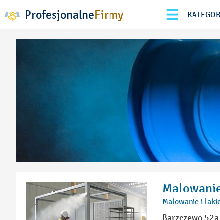
Profesjonalne
Firmy
KATEGOR
Malowanie 
Malowanie i lak
Barzczewo 52a 