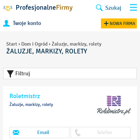
Profesjonalne
Firmy
Szukaj
Twoje konto
NOWA FIRMA
Start
›
Dom i Ogród
›
Żaluzje, markizy, rolety
ŻALUZJE, MARKIZY, ROLETY
Filtruj
Roletmistrz
Żaluzje, markizy, rolety
Email
Telefon