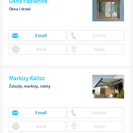
Okna Pabianice
Okna i drzwi
Email
Telefon
www
Mapa
Markizy Kalisz
Żaluzje, markizy, rolety
Email
Telefon
www
Mapa