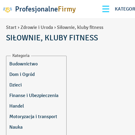
Profesjonalne
Firmy
KATEGOR
Start
›
Zdrowie i Uroda
›
Siłownie, kluby fitness
SIŁOWNIE, KLUBY FITNESS
Kategoria
Budownictwo
Armatura hydrauliczna
Dom i Ogród
Automatyka
Akcesoria meblowe
Dzieci
Azbest-usuwanie
Alarmy, systemy
Domy Dziecka
Finanse i Ubezpieczenia
alarmowe
Beton
Łóżeczka, materace
Architekci i
Betoniarnie
Biura rachunkowe
Handel
dekoratorzy wnętrz
Meble dziecięce
Bramy i drzwi
Doradztwo
Motoryzacja i transport
Artykuły gospodarstwa
garażowe
Gospodarcze
Opieka nad dziećmi
domowego
Bramy przemysłowe
Inwestycje finansowe
Przedszkola Prywatne
Alarmy samochodowe
Nauka
Baseny, fontanny
Brukarstwo
Maklerzy giełdowi
Przedszkola Publiczne
Amortyzatory, resory