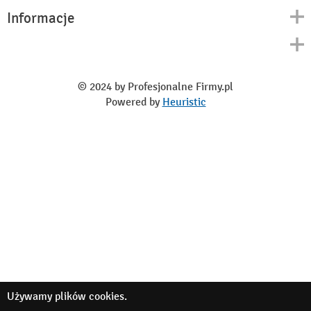
Informacje
Kontakt
Polityka prywatności
O nas
Regulamin
© 2024 by Profesjonalne Firmy.pl
Blog
Powered by
Heuristic
Używamy
plików cookies
.