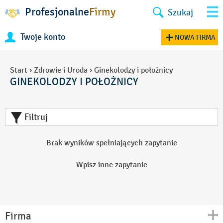
Profesjonalne
Firmy
Szukaj
Twoje konto
NOWA FIRMA
Start
›
Zdrowie i Uroda
›
Ginekolodzy i położnicy
GINEKOLODZY I POŁOŻNICY
Filtruj
Brak wyników spełniających zapytanie
Wpisz inne zapytanie
Firma